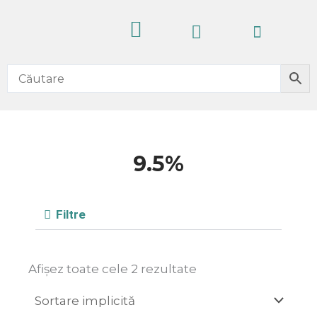
Skip
Cart
to
content
CELE MAI VÂNDUTE
PRODUSE NOI
IDEI CADOURI
FĂRĂ ALCOOL
9.5%
Filtre
Afișez toate cele 2 rezultate