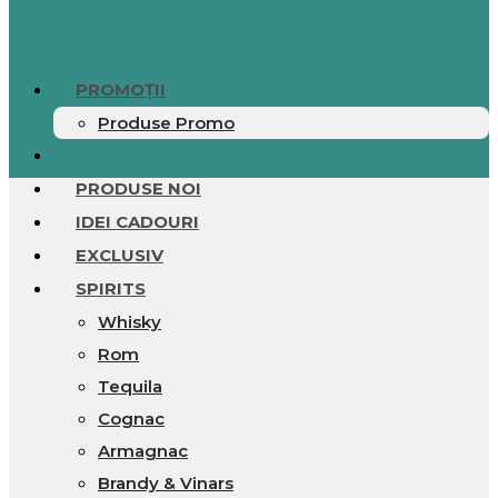
0.00
lei
0
Cart
PROMOȚII
Produse Promo
CELE MAI VÂNDUTE
PRODUSE NOI
IDEI CADOURI
EXCLUSIV
SPIRITS
Whisky
Rom
Tequila
Cognac
Armagnac
Brandy & Vinars