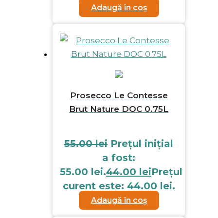
Adaugă în coș
Prosecco Le Contesse
Brut Nature DOC 0.75L
55.00
lei
Prețul inițial
a fost:
55.00 lei.
44.00
lei
Prețul
curent este: 44.00 lei.
Adaugă în coș