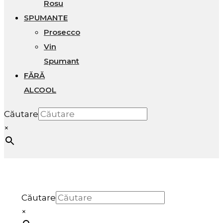
Rosu
SPUMANTE
Prosecco
Vin
Spumant
FĂRĂ
ALCOOL
Căutare
×
Căutare
×