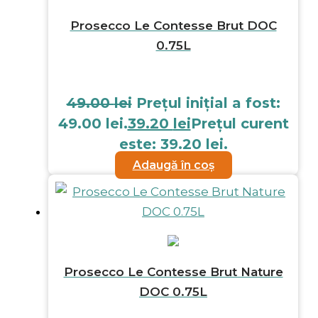
Prosecco Le Contesse Brut DOC
0.75L
49.00
lei
Prețul inițial a fost:
49.00 lei.
39.20
lei
Prețul curent
este: 39.20 lei.
Adaugă în coș
Prosecco Le Contesse Brut Nature
DOC 0.75L