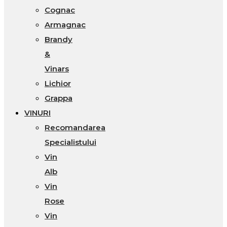
Cognac
Armagnac
Brandy
&
Vinars
Lichior
Grappa
VINURI
Recomandarea
Specialistului
Vin
Alb
Vin
Rose
Vin