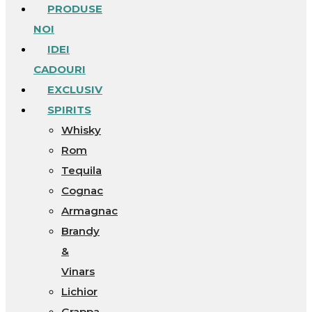
PRODUSE
NOI
IDEI
CADOURI
EXCLUSIV
SPIRITS
Whisky
Rom
Tequila
Cognac
Armagnac
Brandy
&
Vinars
Lichior
Grappa