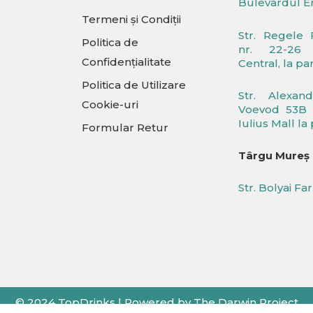
Bulevardul Er
Termeni și Condiții
Str. Regele 
Politica de
nr. 22-26 
Confidențialitate
Central, la pa
Politica de Utilizare
Str. Alexan
Cookie-uri
Voevod 53B (
Iulius Mall la
Formular Retur
Târgu Mureș
Str. Bolyai Fa
© 2024 TopDrinks | Powered by The Darwin Project