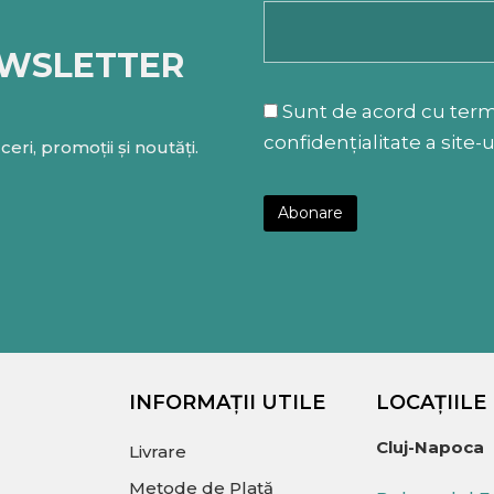
EWSLETTER
Sunt de acord cu termen
confidențialitate a site-u
eri, promoții și noutăți.
INFORMAȚII UTILE
LOCAȚIILE
Cluj-Napoca
Livrare
Metode de Plată