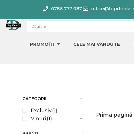
Skip
0786 777 087
office@topdrinks.
to
content
PROMOȚII
CELE MAI VÂNDUTE
CATEGORII
Exclusiv
(1)
Prima pagină
Vinuri
(1)
BRAND