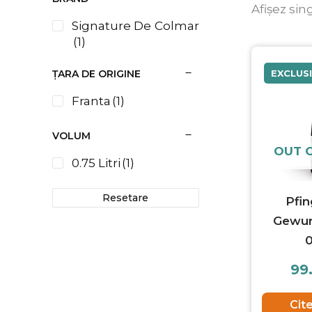
Afișez sin
Signature De Colmar
(1)
EXCLUS
ȚARA DE ORIGINE
Franta
(1)
VOLUM
OUT 
0.75 Litri
(1)
Resetare
Pfi
Gewur
0
99
Cit