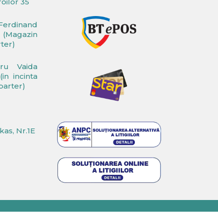
oilor 35
Ferdinand
(Magazin
rter)
dru Vaida
in incinta
 parter)
rkas, Nr.1E