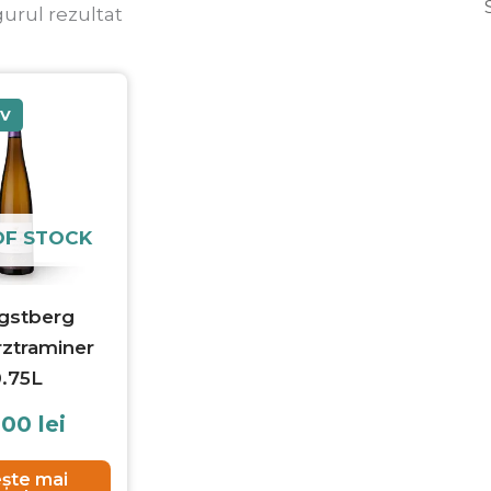
gurul rezultat
IV
OF STOCK
ngstberg
ztraminer
.75L
.00
lei
ește mai