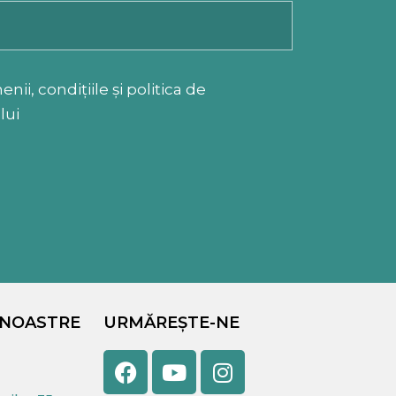
ii, condițiile și politica de
lui
 NOASTRE
URMĂREȘTE-NE
Facebook
Youtube
Instagram