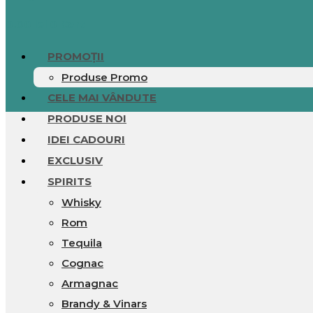
0.00
lei
0
Cart
PROMOȚII
Produse Promo
CELE MAI VÂNDUTE
PRODUSE NOI
IDEI CADOURI
EXCLUSIV
SPIRITS
Whisky
Rom
Tequila
Cognac
Armagnac
Brandy & Vinars