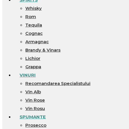
Whisky
Rom
Tequila
Cognac
Armagnac
Brandy & Vinars
Lichior
Grappa
VINURI
Recomandarea Specialistului
Vin Alb
Vin Rose
Vin Rosu
SPUMANTE
Prosecco