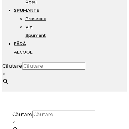
Rosu
SPUMANTE
Prosecco
Vin
Spumant
FĂRĂ
ALCOOL
Căutare
×
Căutare
×