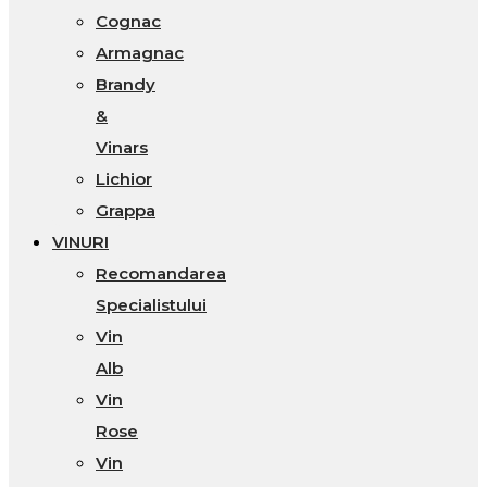
Cognac
Armagnac
Brandy
&
Vinars
Lichior
Grappa
VINURI
Recomandarea
Specialistului
Vin
Alb
Vin
Rose
Vin