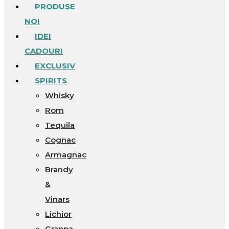
PRODUSE
NOI
IDEI
CADOURI
EXCLUSIV
SPIRITS
Whisky
Rom
Tequila
Cognac
Armagnac
Brandy
&
Vinars
Lichior
Grappa