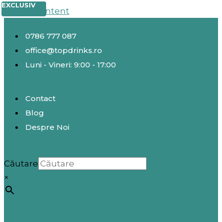
EXCLUSIV
EXCLUSIV
EXCLUSIV
EXCLUSIV
EXCLUSIV
EXCLUSIV
EXCLUSIV
EXCLUSIV
EXCLUSIV
Skip to content
0786 777 087
office@topdrinks.ro
Luni - Vineri: 9:00 - 17:00
Contact
Blog
Despre Noi
Căutare
×
Înregistrare / Autentificare