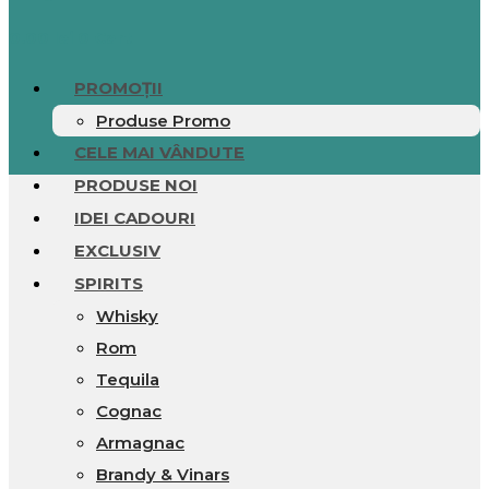
0.00
lei
0
Cart
PROMOȚII
Produse Promo
CELE MAI VÂNDUTE
PRODUSE NOI
IDEI CADOURI
EXCLUSIV
SPIRITS
Whisky
Rom
Tequila
Cognac
Armagnac
Brandy & Vinars