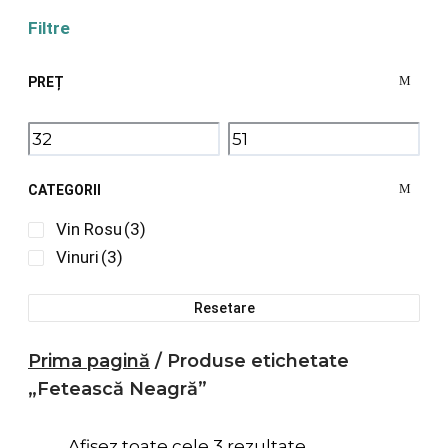
Filtre
PREȚ
CATEGORII
Vin Rosu
(3)
Vinuri
(3)
Resetare
Prima pagină
/ Produse etichetate
„Fetească Neagră”
Afișez toate cele 3 rezultate