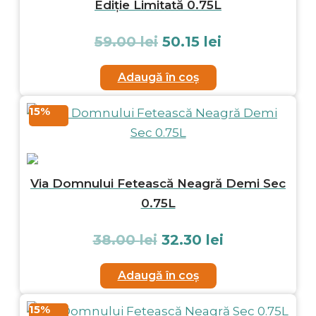
Ediție Limitată 0.75L
59.00
lei
50.15
lei
Adaugă în coș
15%
Via Domnului Fetească Neagră Demi Sec
0.75L
38.00
lei
32.30
lei
Adaugă în coș
15%