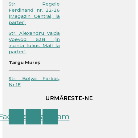
Str. Regele
Ferdinand nr. 22-26
(Magazin Central, la
parter)
Str. Alexandru Vaida
Voevod 53B (in
incinta Iulius Mall la
parter)
Târgu Mureș
Str. Bolyai Farkas,
Nr.1E
URMĂREȘTE-NE
Facebook
Youtube
Instagram