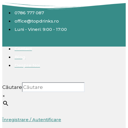
Skip
to
0786 777 087
content
office@topdrinks.ro
Luni - Vineri: 9:00 - 17:00
Contact
Blog
Despre Noi
Căutare
×
Înregistrare / Autentificare