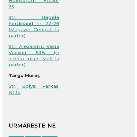
Bulevardul Eroilor
35
Str. Regele
Ferdinand nr. 22-26
(Magazin Central, la
parter)
Str. Alexandru Vaida
Voevod 53B (in
incinta Iulius Mall la
parter)
Târgu Mureș
Str. Bolyai Farkas,
Nr.1E
URMĂREȘTE-NE