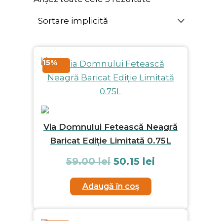
15%
Via Domnului Fetească Neagră
Baricat Ediție Limitată 0.75L
59.00
lei
50.15
lei
Adaugă în coș