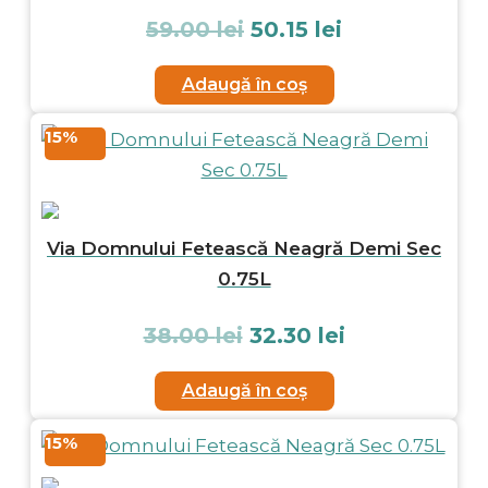
59.00
lei
50.15
lei
Adaugă în coș
15%
Via Domnului Fetească Neagră Demi Sec
0.75L
38.00
lei
32.30
lei
Adaugă în coș
15%