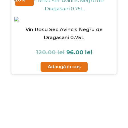
inițial
curent
a
este:
fost:
96.00 lei.
120.00 lei.
Vin Rosu Sec Avincis Negru de
Dragasani 0.75L
120.00
lei
96.00
lei
Adaugă în coș