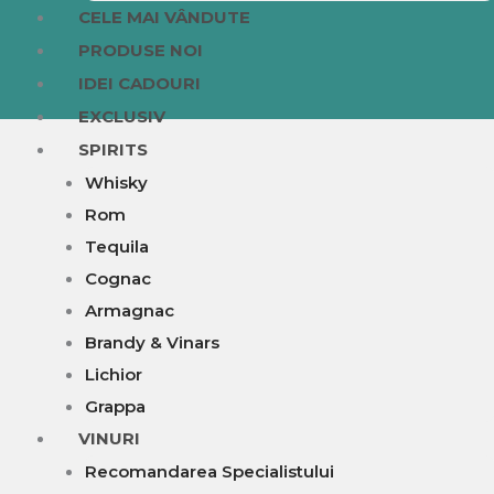
CELE MAI VÂNDUTE
PRODUSE NOI
IDEI CADOURI
EXCLUSIV
SPIRITS
Whisky
Rom
Tequila
Cognac
Armagnac
Brandy & Vinars
Lichior
Grappa
VINURI
Recomandarea Specialistului