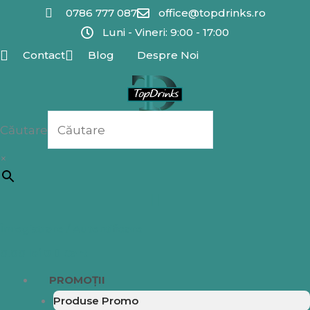
Skip
0786 777 087
office@topdrinks.ro
to
Luni - Vineri: 9:00 - 17:00
content
Contact
Blog
Despre Noi
Căutare
×
Înregistrare / Autentificare
0.00
lei
0
Cart
PROMOȚII
Produse Promo