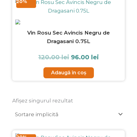
20%
inițial
curent
a
este:
fost:
96.00 lei.
120.00 lei.
Vin Rosu Sec Avincis Negru de
Dragasani 0.75L
120.00
lei
96.00
lei
Adaugă în coș
Afișez singurul rezultat
Prețul
Prețul
20%