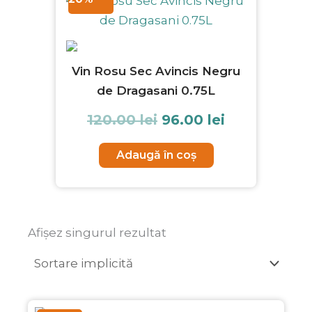
inițial
curent
a
este:
fost:
96.00 lei.
120.00 lei.
Vin Rosu Sec Avincis Negru
de Dragasani 0.75L
120.00
lei
96.00
lei
Adaugă în coș
Afișez singurul rezultat
Prețul
Prețul