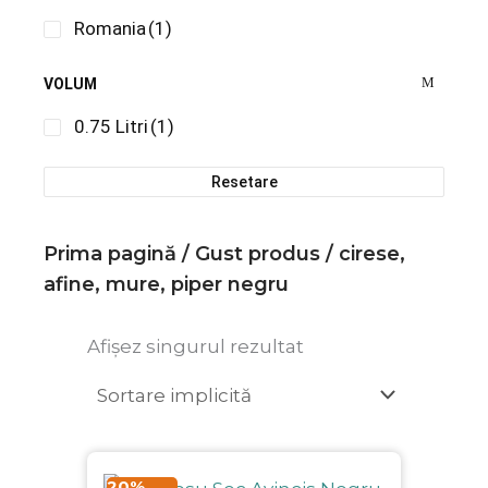
Romania
(1)
VOLUM
0.75 Litri
(1)
Resetare
Prima pagină
/ Gust produs / cirese,
afine, mure, piper negru
Afișez singurul rezultat
Prețul
Prețul
20%