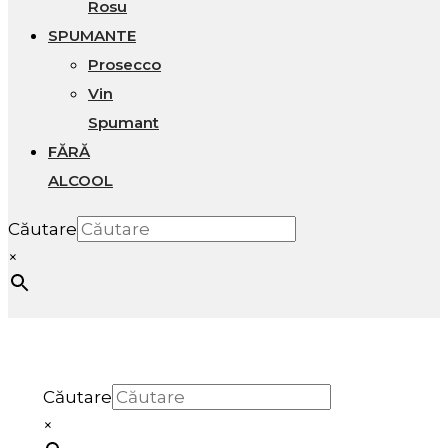
Rosu
SPUMANTE
Prosecco
Vin
Spumant
FĂRĂ
ALCOOL
Căutare
×
Căutare
×