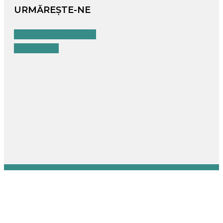
URMĂREȘTE-NE
Facebook
Youtube
Instagram
© 2024 TopDrinks | Powered by The Darwin Project
X
←