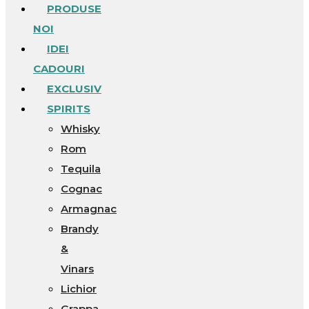
PRODUSE
NOI
IDEI
CADOURI
EXCLUSIV
SPIRITS
Whisky
Rom
Tequila
Cognac
Armagnac
Brandy
&
Vinars
Lichior
Grappa