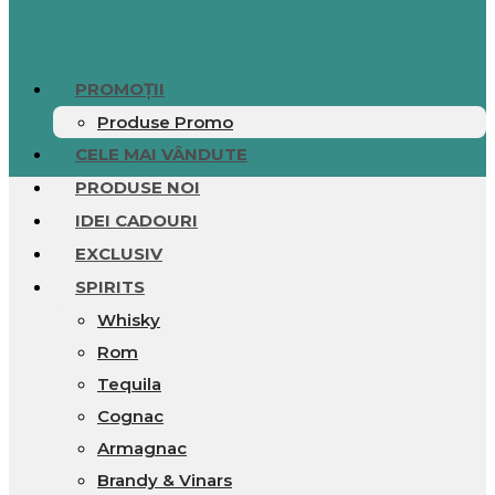
0.00
lei
0
Cart
PROMOȚII
Produse Promo
CELE MAI VÂNDUTE
PRODUSE NOI
IDEI CADOURI
EXCLUSIV
SPIRITS
Whisky
Rom
Tequila
Cognac
Armagnac
Brandy & Vinars