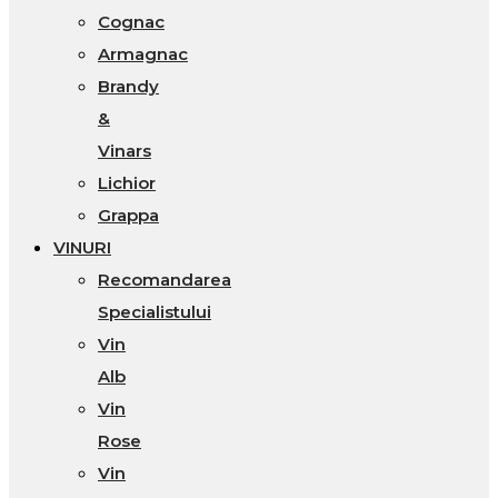
Cognac
Armagnac
Brandy
&
Vinars
Lichior
Grappa
VINURI
Recomandarea
Specialistului
Vin
Alb
Vin
Rose
Vin