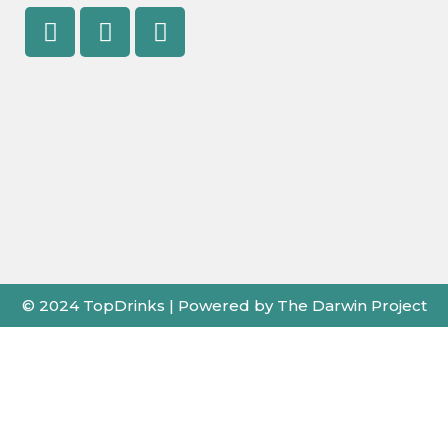
Facebook
Youtube
Instagram
© 2024 TopDrinks | Powered by The Darwin Project
X
←
Card de Fidelitate
Pentru cele mai bune prețuri folosește cardul