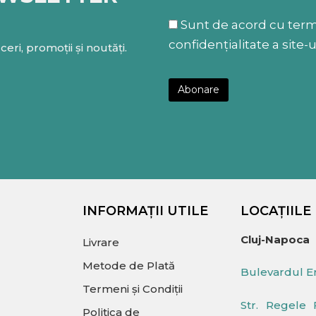
Sunt de acord cu termen
confidențialitate a site-u
eri, promoții și noutăți.
INFORMAȚII UTILE
LOCAȚIILE
Cluj-Napoca
Livrare
Metode de Plată
Bulevardul Er
Termeni și Condiții
Str. Regele 
Politica de