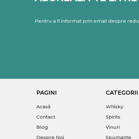
Pentru a fi informat prin email despre reduc
PAGINI
CATEGORII
Acasă
Whisky
Contact
Spirits
Blog
Vinuri
Despre Noi
Spumante