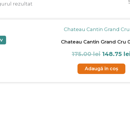
gurul rezultat
Prețul
inițial
a
IV
Chateau Cantin Grand Cru 
fost:
175.00 lei
175.00
lei
148.75
le
Adaugă în coș