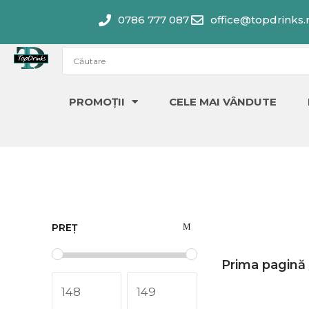
Skip
0786 777 087
office@topdrinks.
to
content
PROMOȚII
CELE MAI VÂNDUTE
PREȚ
Prima pagină