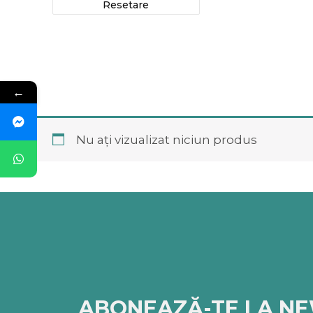
Resetare
←
Nu ați vizualizat niciun produs
ABONEAZĂ-TE LA N