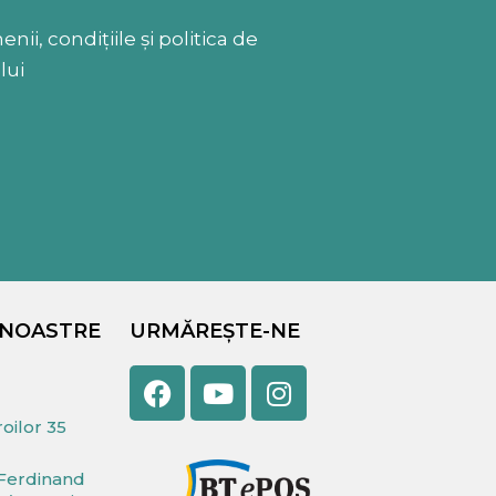
ii, condițiile și politica de
lui
 NOASTRE
URMĂREȘTE-NE
Facebook
Youtube
Instagram
oilor 35
Ferdinand