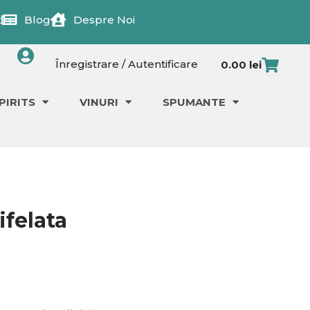
t
Blog
Despre Noi
Cart
Înregistrare / Autentificare
0.00
lei
PIRITS
VINURI
SPUMANTE
ifelata