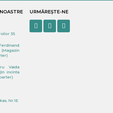
 NOASTRE
URMĂREȘTE-NE
Facebook
Youtube
Instagram
oilor 35
Ferdinand
(Magazin
rter)
dru Vaida
in incinta
 parter)
rkas, Nr.1E