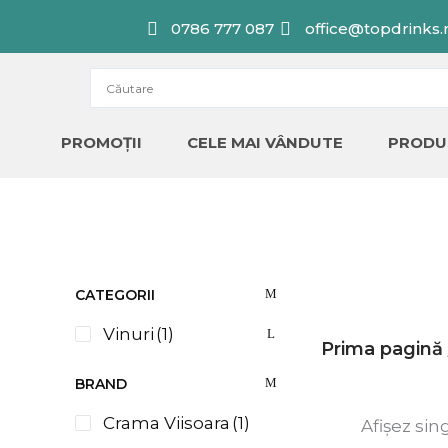
Skip
0786 777 087
office@topdrinks.
to
content
PROMOȚII
CELE MAI VÂNDUTE
PRODU
CATEGORII
Vinuri
(1)
Prima pagină
BRAND
Crama Viisoara
(1)
Afișez sin