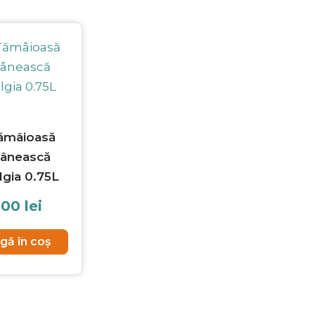
ămâioasă
ânească
lgia 0.75L
.00
lei
gă în coș