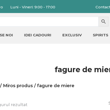
ro
Luni - Vineri: 9:00 - 17:00
Contac
SE NOI
IDEI CADOURI
EXCLUSIV
SPIRITS
fagure de mie
/ Miros produs / fagure de miere
gurul rezultat