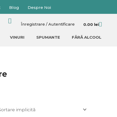
t
Blog
Despre Noi
Cart
Înregistrare / Autentificare
0.00
lei
VINURI
SPUMANTE
FĂRĂ ALCOOL
re