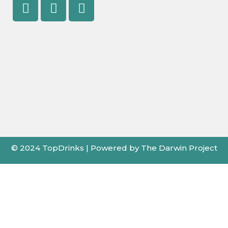
Facebook
Youtube
Instagram
© 2024 TopDrinks | Powered by The Darwin Project
X
←
Card de Fidelitate
Pentru cele mai bune prețuri folosește cardul