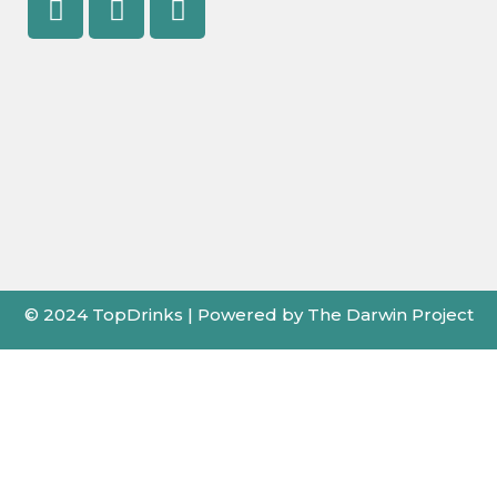
© 2024 TopDrinks | Powered by The Darwin Project
X
←
Card de Fidelitate
Pentru cele mai bune prețuri folosește cardul
de fidelitate TopDrinks!