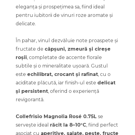
eleganța și prospețimea sa, fiind ideal
pentru iubitorii de vinuri roze aromate și
delicate.
În pahar, vinul dezvăluie note proaspete și
fructate de
căpșuni, zmeură și cireșe
roșii
, completate de accente florale
subtile și o mineralitate ușoară. Gustul
este
echilibrat, crocant și rafinat
, cu o
aciditate plăcută, iar finish-ul este
delicat
și persistent
, oferind o experiență
revigorantă.
Collefrisio Magnolia Rosé 0.75L
se
servește ideal
răcit la 8–10°C
, fiind perfect
asociat cu
aperitive, salate, pește, fructe