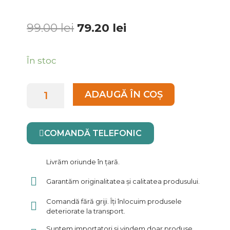
Prețul
Prețul
99.00
lei
79.20
lei
inițial
curent
a
este:
Cantitate
În stoc
fost:
79.20 lei.
Collefrisio
99.00 lei.
Magnolia
ADAUGĂ ÎN COȘ
Rose
0.75L
COMANDĂ TELEFONIC
Livrăm oriunde în țară.
Garantăm originalitatea și calitatea produsului.
Comandă fără griji. Îți înlocuim produsele
deteriorate la transport.
Suntem importatori și vindem doar produse