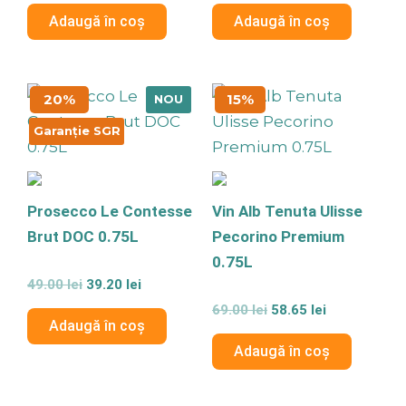
0
0
din
din
Adaugă în coș
Adaugă în coș
5
5
Prețul
Prețul
Prețul
Prețul
20%
15%
NOU
inițial
curent
inițial
curent
a
este:
a
este:
Garanție SGR
fost:
39.20 lei.
fost:
58.65 lei.
49.00 lei.
69.00 lei.
Prosecco Le Contesse
Vin Alb Tenuta Ulisse
Brut DOC 0.75L
Pecorino Premium
0.75L
Evaluat
49.00
lei
39.20
lei
la
0
Evaluat
69.00
lei
58.65
lei
din
la
Adaugă în coș
5
0
din
Adaugă în coș
5