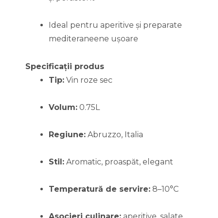
Ideal pentru aperitive și preparate
mediteraneene ușoare
Specificații produs
Tip:
Vin roze sec
Volum:
0.75L
Regiune:
Abruzzo, Italia
Stil:
Aromatic, proaspăt, elegant
Temperatură de servire:
8–10°C
Asocieri culinare:
aperitive, salate,