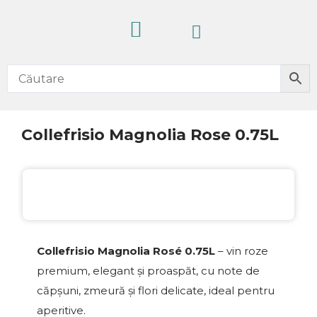
Skip
Cart
to
content
CELE MAI VÂNDUTE
PRODUSE NOI
IDEI CADOURI
FĂRĂ ALCOOL
Collefrisio Magnolia Rose 0.75L
20%
Collefrisio Magnolia Rosé 0.75L
– vin roze
premium, elegant și proaspăt, cu note de
căpșuni, zmeură și flori delicate, ideal pentru
aperitive.