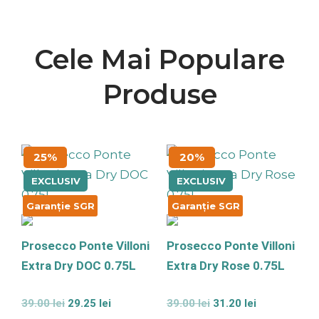
Cele Mai Populare
Produse
Prețul
Prețul
Prețul
Prețul
25%
20%
inițial
curent
inițial
curent
a
este:
a
este:
EXCLUSIV
EXCLUSIV
fost:
29.25 lei.
fost:
31.20 lei.
39.00 lei.
39.00 lei.
Garanție SGR
Garanție SGR
Prosecco Ponte Villoni
Prosecco Ponte Villoni
Extra Dry DOC 0.75L
Extra Dry Rose 0.75L
Evaluat
Evaluat
39.00
lei
29.25
lei
39.00
lei
31.20
lei
la
la