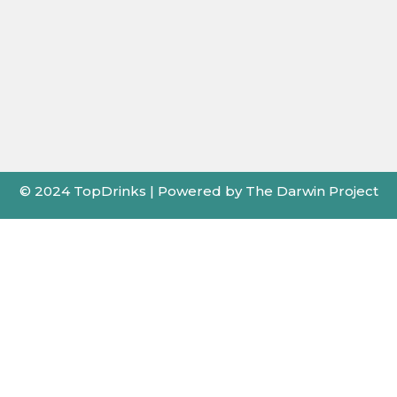
© 2024 TopDrinks | Powered by The Darwin Project
X
←
Card de Fidelitate
Pentru cele mai bune prețuri folosește cardul
de fidelitate TopDrinks!
Facebook Messenger