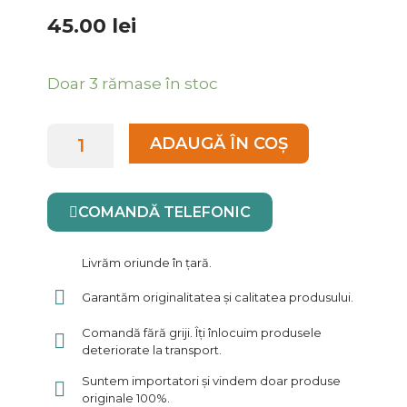
45.00
lei
Cantitate
Doar 3 rămase în stoc
Goru
Organic,
ADAUGĂ ÎN COȘ
Ego
Bodegas
0.75L
COMANDĂ TELEFONIC
Livrăm oriunde în țară.
Garantăm originalitatea și calitatea produsului.
Comandă fără griji. Îți înlocuim produsele
deteriorate la transport.
Suntem importatori și vindem doar produse
originale 100%.