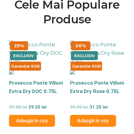
Cele Mai Populare
Produse
Prețul
Prețul
Prețul
Prețul
25%
20%
inițial
curent
inițial
curent
a
este:
a
este:
EXCLUSIV
EXCLUSIV
fost:
29.25 lei.
fost:
31.20 lei.
39.00 lei.
39.00 lei.
Garanție SGR
Garanție SGR
Prosecco Ponte Villoni
Prosecco Ponte Villoni
Extra Dry DOC 0.75L
Extra Dry Rose 0.75L
Evaluat
Evaluat
39.00
lei
29.25
lei
39.00
lei
31.20
lei
la
la
0
0
din
din
Adaugă în coș
Adaugă în coș
5
5