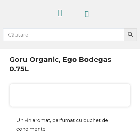
Skip
Cart
to
content
CELE MAI VÂNDUTE
PRODUSE NOI
IDEI CADOURI
FĂRĂ ALCOOL
Goru Organic, Ego Bodegas
0.75L
Un vin aromat, parfumat cu buchet de
condimente.