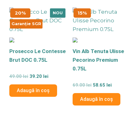
Prețul
Prețul
Prețul
Prețul
20%
15%
NOU
inițial
curent
inițial
curent
a
este:
a
este:
Garanție SGR
fost:
39.20 lei.
fost:
58.65 lei.
49.00 lei.
69.00 lei.
Prosecco Le Contesse
Vin Alb Tenuta Ulisse
Brut DOC 0.75L
Pecorino Premium
0.75L
Evaluat
49.00
lei
39.20
lei
la
0
Evaluat
69.00
lei
58.65
lei
din
la
Adaugă în coș
5
0
din
Adaugă în coș
5