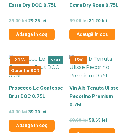
Extra Dry DOC 0.75L
Extra Dry Rose 0.75L
Evaluat
Evaluat
39.00
lei
29.25
lei
39.00
lei
31.20
lei
la
la
0
0
din
din
Adaugă în coș
Adaugă în coș
5
5
Prețul
Prețul
Prețul
Prețul
20%
15%
NOU
inițial
curent
inițial
curent
a
este:
a
este:
Garanție SGR
fost:
39.20 lei.
fost:
58.65 lei.
49.00 lei.
69.00 lei.
Prosecco Le Contesse
Vin Alb Tenuta Ulisse
Brut DOC 0.75L
Pecorino Premium
0.75L
Evaluat
49.00
lei
39.20
lei
la
0
Evaluat
69.00
lei
58.65
lei
din
la
Adaugă în coș
5
0
din