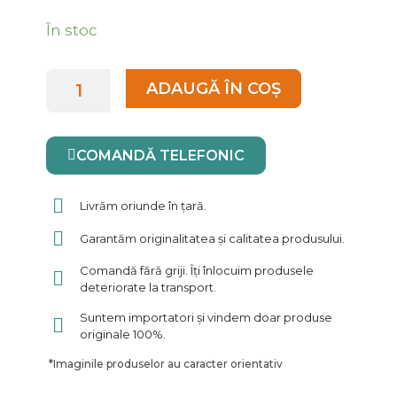
a
este:
Cantitate
În stoc
fost:
33.60 lei.
Mama
48.00 lei.
Mango
ADAUGĂ ÎN COȘ
Moscato
0.75L
COMANDĂ TELEFONIC
Livrăm oriunde în țară.
Garantăm originalitatea și calitatea produsului.
Comandă fără griji. Îți înlocuim produsele
deteriorate la transport.
Suntem importatori și vindem doar produse
originale 100%.
*
Imaginile produselor au caracter orientativ