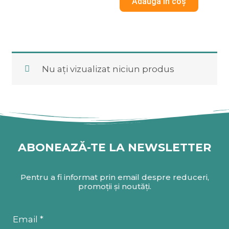
Adaugă în coș
5
Nu ați vizualizat niciun produs
ABONEAZĂ-TE LA NEWSLETTER
Pentru a fi informat prin email despre reduceri,
promoții și noutăți.
Email *