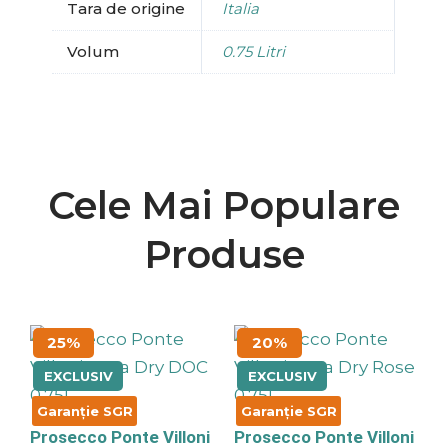
Tara de origine
Italia
Volum
0.75 Litri
Cele Mai Populare
Produse
Prețul
Prețul
Prețul
Prețul
25%
20%
inițial
curent
inițial
curent
a
este:
a
este:
EXCLUSIV
EXCLUSIV
fost:
29.25 lei.
fost:
31.20 lei.
39.00 lei.
39.00 lei.
Garanție SGR
Garanție SGR
Prosecco Ponte Villoni
Prosecco Ponte Villoni