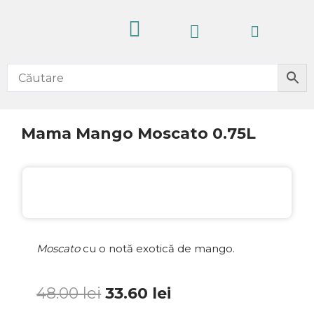
Skip
Cart
to
content
CELE MAI VÂNDUTE
PRODUSE NOI
IDEI CADOURI
FĂRĂ ALCOOL
Mama Mango Moscato 0.75L
30%
Garanție SGR
Moscato
cu o notă exotică de mango.
Prețul
Prețul
48.00
lei
33.60
lei
inițial
curent