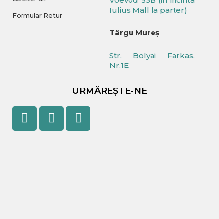
Voevod 53B (in incinta
Iulius Mall la parter)
Formular Retur
Târgu Mureș
Str. Bolyai Farkas,
Nr.1E
URMĂREȘTE-NE
Facebook
Youtube
Instagram