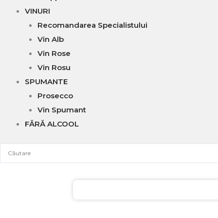
VINURI
Recomandarea Specialistului
Vin Alb
Vin Rose
Vin Rosu
SPUMANTE
Prosecco
Vin Spumant
FĂRĂ ALCOOL
Cantitate
Cantitate
Rom
Rom
Cane
Cane