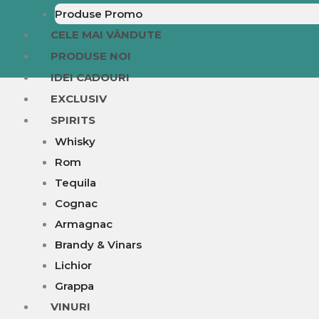
Produse Promo
CELE MAI VÂNDUTE
PRODUSE NOI
IDEI CADOURI
EXCLUSIV
SPIRITS
Whisky
Rom
Tequila
Cognac
Armagnac
Brandy & Vinars
Lichior
Grappa
VINURI