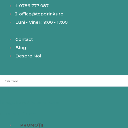
Skip
0786 777 087
to
office@topdrinks.ro
content
Luni - Vineri: 9:00 - 17:00
Contact
Blog
Despre Noi
Înregistrare / Autentificare
0.00
lei
0
Cart
PROMOȚII