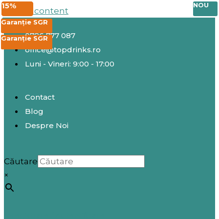
25%
20%
20%
15%
NOU
Skip to content
EXCLUSIV
EXCLUSIV
Garanție SGR
0786 777 087
Garanție SGR
Garanție SGR
office@topdrinks.ro
Luni - Vineri: 9:00 - 17:00
Contact
Blog
Despre Noi
Căutare
×
Înregistrare / Autentificare