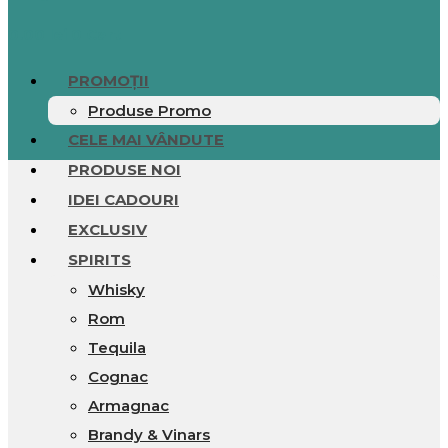
0.00
lei
0
Cart
PROMOȚII
Produse Promo
CELE MAI VÂNDUTE
PRODUSE NOI
IDEI CADOURI
EXCLUSIV
SPIRITS
Whisky
Rom
Tequila
Cognac
Armagnac
Brandy & Vinars