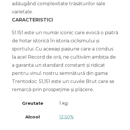
adăugând complexitate trăsăturilor sale
varietale.
CARACTERISTICI
51.151 este un număr iconic care evocă o piatră
de hotar istorică în istoria ciclismului și
sportului. Cu aceeași pasiune care a condus
la acel Record de oră, ne cultivăm ambiția de
a garanta un standard constant și ridicat
pentru vinul nostru semnătură din gama
Trentodoc. 51,151 este un cuvée Brut care se
remarcă prin prospețime și plăcere.
Greutate
1 kg
Alcool
12,50%