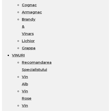
Cognac
Armagnac
Brandy
&
Vinars
Lichior
Grappa
VINURI
Recomandarea
Specialistului
Vin
Alb
Vin
Rose
Vin