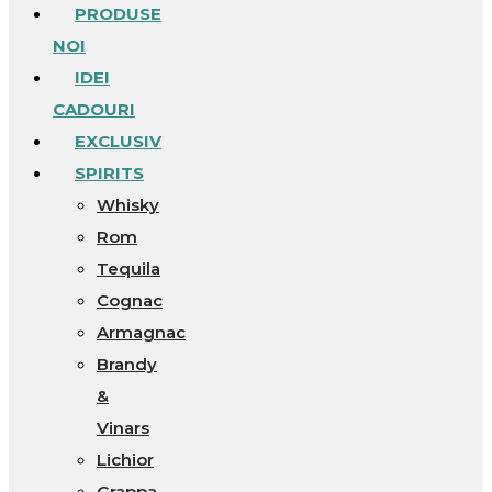
PRODUSE
NOI
IDEI
CADOURI
EXCLUSIV
SPIRITS
Whisky
Rom
Tequila
Cognac
Armagnac
Brandy
&
Vinars
Lichior
Grappa