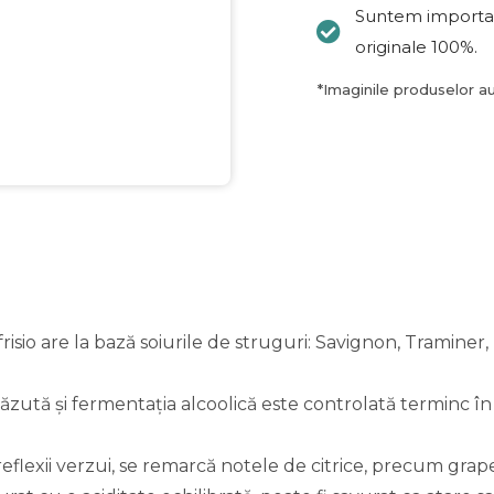
Suntem importat
originale 100%.
*
Imaginile produselor au
risio are la bază soiurile de struguri: Savignon, Traminer
zută și fermentația alcoolică este controlată terminc în 
flexii verzui, se remarcă notele de citrice, precum grapef