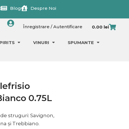
t
Blog
Despre Noi
Cart
Înregistrare / Autentificare
0.00
lei
PIRITS
VINURI
SPUMANTE
lefrisio
Bianco 0.75L
e de struguri: Savignon,
na și Trebbiano.