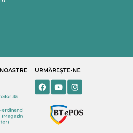
lui
 NOASTRE
URMĂREȘTE-NE
Facebook
Youtube
Instagram
oilor 35
Ferdinand
(Magazin
rter)