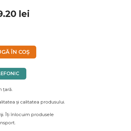
rețul
Prețul
9.20
lei
ițial
curent
este:
st:
79.20 lei.
.00 lei.
GĂ ÎN COȘ
EFONIC
 țară.
itatea și calitatea produsului.
i. Îți înlocuim produsele
ansport.