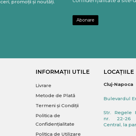
confidențialitate a site-u
eri, promoții și noutăți.
INFORMAȚII UTILE
LOCAȚIILE
Cluj-Napoca
Livrare
Metode de Plată
Bulevardul Er
Termeni și Condiții
Str. Regele 
Politica de
nr. 22-26 
Confidențialitate
Central, la pa
Politica de Utilizare