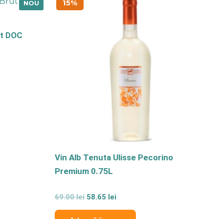
15%
NOU
inițial
curent
a
este:
fost:
58.65 lei.
ut DOC
69.00 lei.
Vin Alb Tenuta Ulisse Pecorino
Premium 0.75L
Evaluat
69.00
lei
58.65
lei
la
0
din