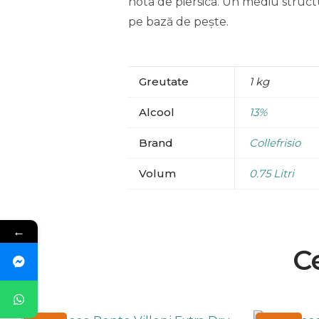
nota de piersica. Un mediu structur
pe bază de pește.
Greutate
1 kg
Alcool
13%
Brand
Collefrisio
Volum
0.75 Litri
←
C
Prețul
Prețul
Pre