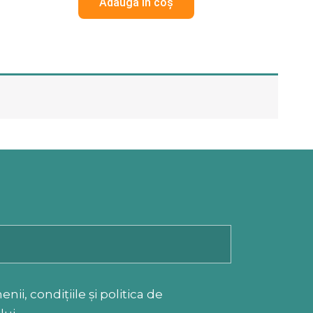
Adaugă în coș
5
ii, condițiile și politica de