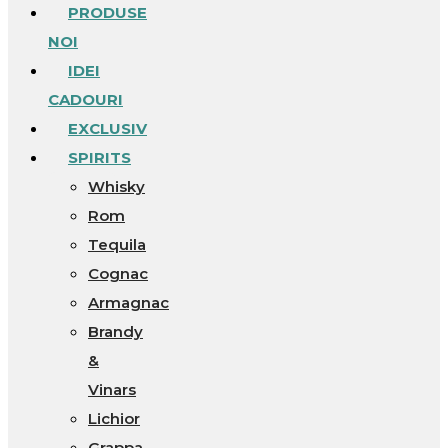
PRODUSE
NOI
IDEI
CADOURI
EXCLUSIV
SPIRITS
Whisky
Rom
Tequila
Cognac
Armagnac
Brandy
&
Vinars
Lichior
Grappa