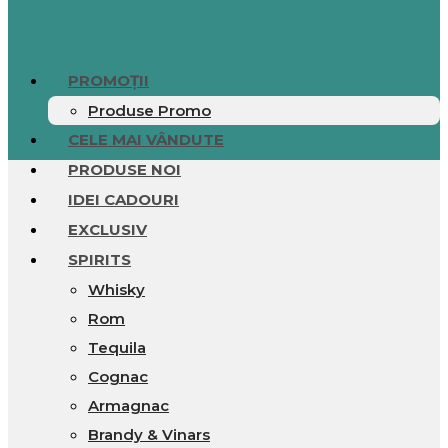
0.00
lei
0
Cart
PROMOȚII
Produse Promo
CELE MAI VÂNDUTE
PRODUSE NOI
IDEI CADOURI
EXCLUSIV
SPIRITS
Whisky
Rom
Tequila
Cognac
Armagnac
Brandy & Vinars