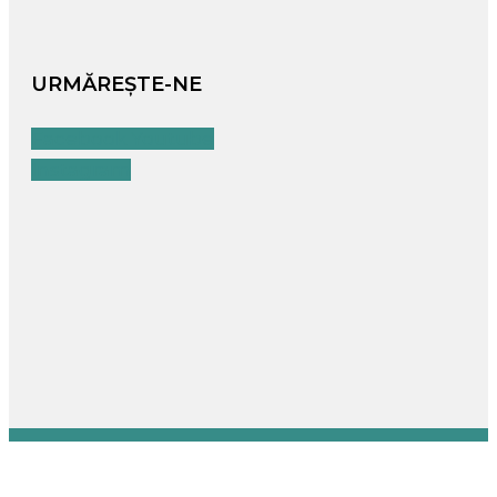
URMĂREȘTE-NE
Facebook
Youtube
Instagram
© 2024 TopDrinks | Powered by The Darwin Project