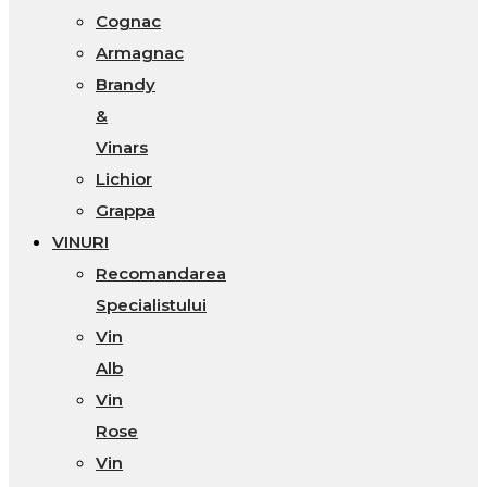
Cognac
Armagnac
Brandy
&
Vinars
Lichior
Grappa
VINURI
Recomandarea
Specialistului
Vin
Alb
Vin
Rose
Vin