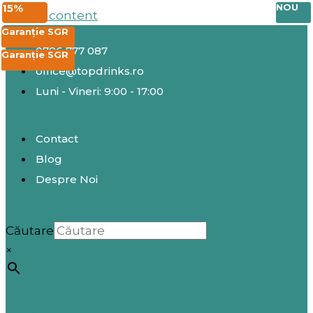
25%
20%
20%
15%
NOU
Skip to content
EXCLUSIV
EXCLUSIV
Garanție SGR
0786 777 087
Garanție SGR
Garanție SGR
office@topdrinks.ro
Luni - Vineri: 9:00 - 17:00
Contact
Blog
Despre Noi
Căutare
×
Înregistrare / Autentificare