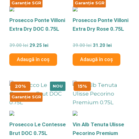
39.00 lei.
39.00 lei.
Garanție SGR
Garanție SGR
Prosecco Ponte Villoni
Prosecco Ponte Villoni
Extra Dry DOC 0.75L
Extra Dry Rose 0.75L
Evaluat
Evaluat
39.00
lei
29.25
lei
39.00
lei
31.20
lei
la
la
0
0
din
din
Adaugă în coș
Adaugă în coș
5
5
Prețul
Prețul
Prețul
Prețul
20%
15%
NOU
inițial
curent
inițial
curent
a
este:
a
este:
Garanție SGR
fost:
39.20 lei.
fost:
58.65 lei.
49.00 lei.
69.00 lei.
Prosecco Le Contesse
Vin Alb Tenuta Ulisse
Brut DOC 0.75L
Pecorino Premium