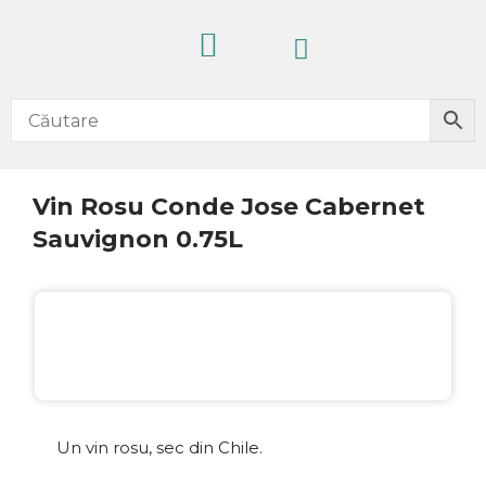
Skip
Cart
to
content
CELE MAI VÂNDUTE
PRODUSE NOI
IDEI CADOURI
FĂRĂ ALCOOL
Vin Rosu Conde Jose Cabernet
Sauvignon 0.75L
10%
EXCLUSIV
Un vin rosu, sec din Chile.