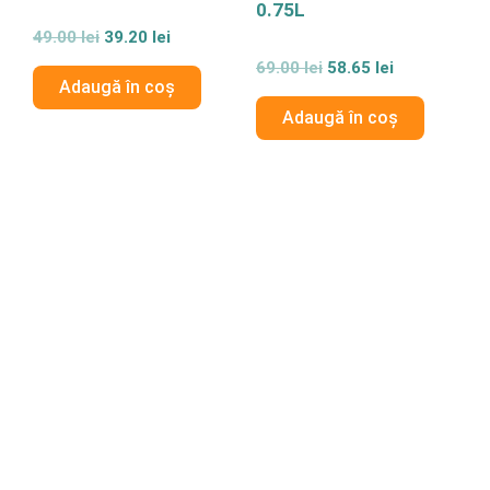
0.75L
Evaluat
49.00
lei
39.20
lei
la
0
Evaluat
69.00
lei
58.65
lei
din
la
Adaugă în coș
5
0
din
Adaugă în coș
5