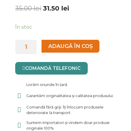
Prețul
Prețul
35.00
lei
31.50
lei
inițial
curent
a
este:
Cantitate
În stoc
fost:
31.50 lei.
Vin
35.00 lei.
Rosu
ADAUGĂ ÎN COȘ
Conde
Jose
Cabernet
COMANDĂ TELEFONIC
Sauvignon
0.75L
Livrăm oriunde în țară.
Garantăm originalitatea și calitatea produsului.
Comandă fără griji. Îți înlocuim produsele
deteriorate la transport.
Suntem importatori și vindem doar produse
originale 100%.