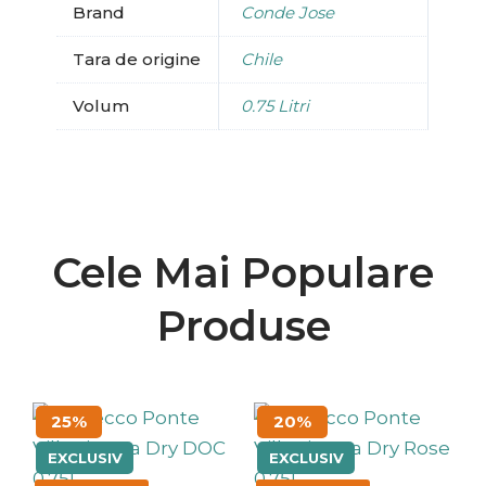
Brand
Conde Jose
Tara de origine
Chile
Volum
0.75 Litri
Cele Mai Populare
Produse
Prețul
Prețul
Prețul
Prețul
25%
20%
inițial
curent
inițial
curent
a
este:
a
este:
EXCLUSIV
EXCLUSIV
fost:
29.25 lei.
fost:
31.20 lei.