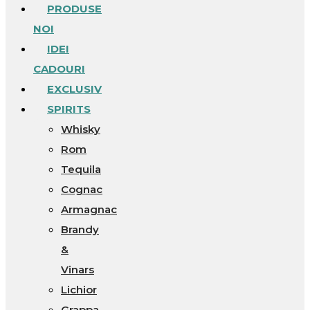
PRODUSE
NOI
IDEI
CADOURI
EXCLUSIV
SPIRITS
Whisky
Rom
Tequila
Cognac
Armagnac
Brandy
&
Vinars
Lichior
Grappa