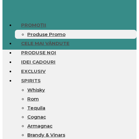
0.00
lei
0
Cart
PROMOȚII
Produse Promo
CELE MAI VÂNDUTE
PRODUSE NOI
IDEI CADOURI
EXCLUSIV
SPIRITS
Whisky
Rom
Tequila
Cognac
Armagnac
Brandy & Vinars