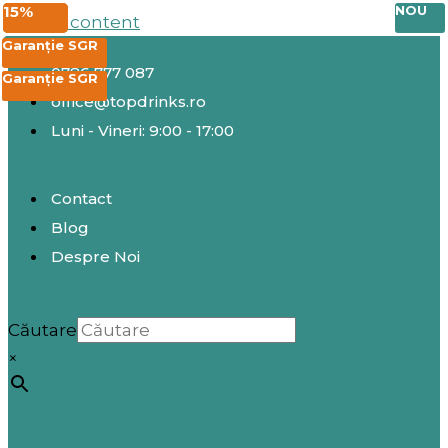
25%
20%
20%
15%
NOU
Skip to content
EXCLUSIV
EXCLUSIV
Garanție SGR
0786 777 087
Garanție SGR
Garanție SGR
office@topdrinks.ro
Luni - Vineri: 9:00 - 17:00
Contact
Blog
Despre Noi
Căutare
×
Înregistrare / Autentificare