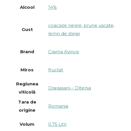
Alcool
14%
coacaze negre, prune uscate,
Gust
lemn de stejar
Brand
Crama Avincis
Miros
fructat
Regiunea
Dragasani – Oltenia
viticolă
Tara de
Romania
origine
Volum
0.75 Litri