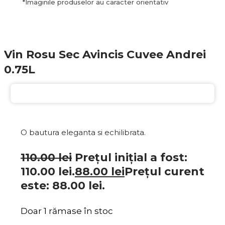
*
Imaginile produselor au caracter orientativ
Vin Rosu Sec Avincis Cuvee Andrei
0.75L
20%
O bautura eleganta si echilibrata.
110.00
lei
Prețul inițial a fost:
110.00 lei.
88.00
lei
Prețul curent
este: 88.00 lei.
Doar 1 rămase în stoc