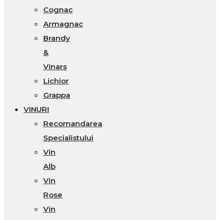
Cognac
Armagnac
Brandy
&
Vinars
Lichior
Grappa
VINURI
Recomandarea
Specialistului
Vin
Alb
Vin
Rose
Vin