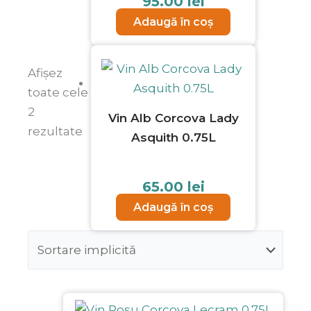
95.00
lei
Adaugă în coș
Afișez
toate cele
2
Vin Alb Corcova Lady
rezultate
Asquith 0.75L
65.00
lei
Adaugă în coș