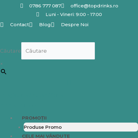
Skip
0786 777 087
office@topdrinks.ro
to
Luni - Vineri: 9:00 - 17:00
content
Contact
Blog
Despre Noi
Căutare
×
Înregistrare / Autentificare
0.00
lei
0
Cart
PROMOȚII
Produse Promo
CELE MAI VÂNDUTE