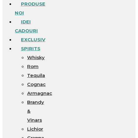
PRODUSE
NOI
IDEI
CADOURI
EXCLUSIV
SPIRITS
Whisky
Rom
Tequila
Cognac
Armagnac
Brandy
&
Vinars
Lichior
Grappa