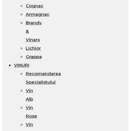
Cognac
Armagnac
Brandy
&
Vinars
Lichior
Grappa
VINURI
Recomandarea
Specialistului
Vin
Alb
Vin
Rose
Vin