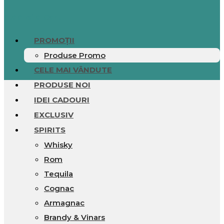
0.00
lei
0
Cart
PROMOȚII
Produse Promo
CELE MAI VÂNDUTE
PRODUSE NOI
IDEI CADOURI
EXCLUSIV
SPIRITS
Whisky
Rom
Tequila
Cognac
Armagnac
Brandy & Vinars