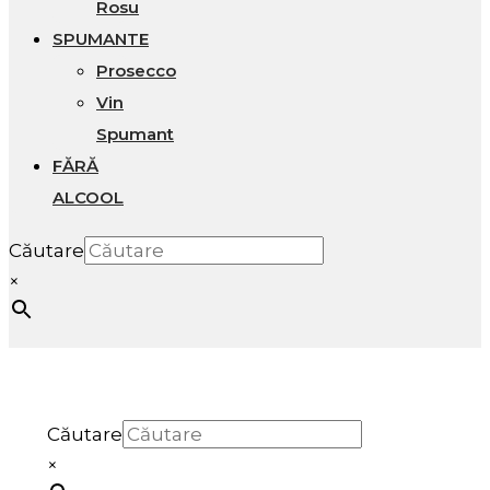
Rosu
SPUMANTE
Prosecco
Vin
Spumant
FĂRĂ
ALCOOL
Căutare
×
Căutare
×