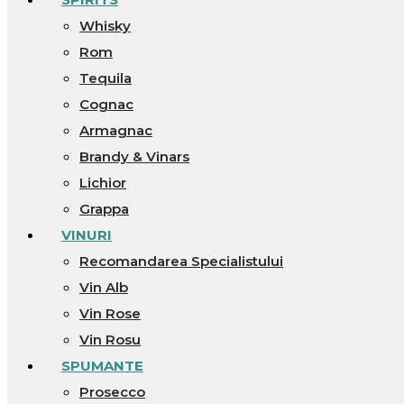
Whisky
Rom
Tequila
Cognac
Armagnac
Brandy & Vinars
Lichior
Grappa
VINURI
Recomandarea Specialistului
Vin Alb
Vin Rose
Vin Rosu
SPUMANTE
Prosecco