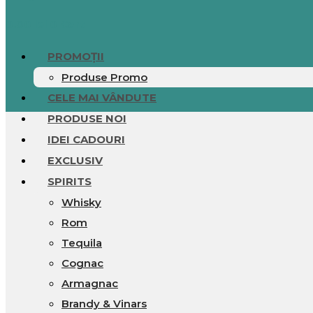
0.00
lei
0
Cart
PROMOȚII
Produse Promo
CELE MAI VÂNDUTE
PRODUSE NOI
IDEI CADOURI
EXCLUSIV
SPIRITS
Whisky
Rom
Tequila
Cognac
Armagnac
Brandy & Vinars