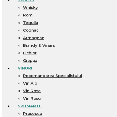
Whisky
Rom
Tequila
Cognac
Armagnac
Brandy & Vinars
Lichior
Grappa
VINURI
Recomandarea Specialistului
Vin Alb
Vin Rose
Vin Rosu
SPUMANTE
Prosecco