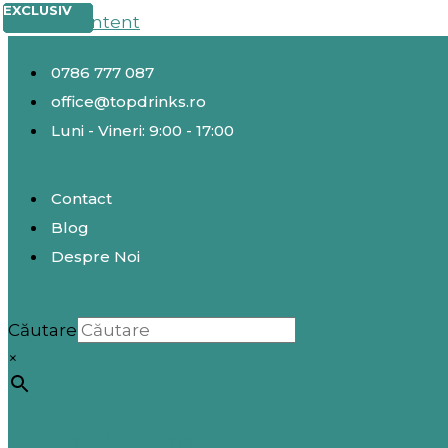
EXCLUSIV
EXCLUSIV
EXCLUSIV
EXCLUSIV
EXCLUSIV
EXCLUSIV
Skip to content
0786 777 087
office@topdrinks.ro
Luni - Vineri: 9:00 - 17:00
Contact
Blog
Despre Noi
Căutare
×
Înregistrare / Autentificare