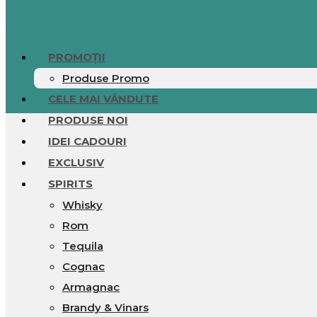
0.00
lei
0
Cart
PROMOȚII
Produse Promo
CELE MAI VÂNDUTE
PRODUSE NOI
IDEI CADOURI
EXCLUSIV
SPIRITS
Whisky
Rom
Tequila
Cognac
Armagnac
Brandy & Vinars