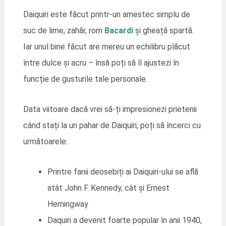
Daiquiri este făcut printr-un amestec simplu de
suc de lime, zahăr, rom
Bacardi
și gheață spartă.
Iar unul bine făcut are mereu un echilibru plăcut
între dulce și acru – însă poți să îl ajustezi în
funcție de gusturile tale personale.
Data viitoare dacă vrei să-ți impresionezi prietenii
când stați la un pahar de Daiquiri, poți să încerci cu
următoarele:
Printre fanii deosebiți ai Daiquiri-ului se află
atât John F. Kennedy, cât și Ernest
Hemingway
Daquiri a devenit foarte popular în anii 1940,