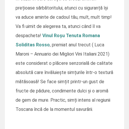
prețioase sărbătoritului, atunci cu siguranță își
va aduce aminte de cadoul tău, mult, mult timp!
Va fi uimit de alegerea ta, atunci când îl va
despacheta!
Vinul Roșu Tenuta Romana
Soliditas Rosso
, premiat anul trecut ( Luca
Maroni – Annuario dei Migliori Vini Italiani 2021)
este considerat o plăcere senzorială de calitate
absolută care învăluiește simțurile într-o textură
mătăsoasă! Se face simțit printr-un gust de
fructe de pădure, condimente dulci și o aromă
de gem de mure. Practic, simți intens al regiunii
Toscana încă de la momentul savurării.