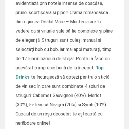
evidențiază prin notele intense de coacăze,
prune, scorțișoară și piper! Crama românească
din regiunea Dealul Mare – Muntenia are în
vedere ca și vinurile sale să fie complexe și pline
de eleganță. Strugurii sunt culeși manual și
selectați bob cu bob, iar mai apoi maturați, timp
de 12 luni în baricuri de stejar. Pentru a face cu
adevărat o impresie bună de la început,
Top
Drinks
te încurajează să optezi pentru o sticlă
de vin sec în care sunt combinate 4 soiuri de
struguri: Cabernet Sauvignon (40%), Merlot
(30%), Fetească Neagră (20%) și Syrah (10%).
Cupajul de un roșu deosebit te așteaptă cu
nerăbdare online!