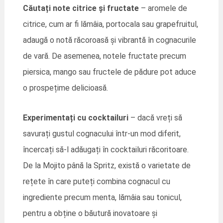
Căutați note citrice și fructate
– aromele de
citrice, cum ar fi lămâia, portocala sau grapefruitul,
adaugă o notă răcoroasă și vibrantă în cognacurile
de vară. De asemenea, notele fructate precum
piersica, mango sau fructele de pădure pot aduce
o prospețime delicioasă.
Experimentați cu cocktailuri
– dacă vreți să
savurați gustul cognacului într-un mod diferit,
încercați să-l adăugați în cocktailuri răcoritoare.
De la Mojito până la Spritz, există o varietate de
rețete în care puteți combina cognacul cu
ingrediente precum menta, lămâia sau tonicul,
pentru a obține o băutură inovatoare și