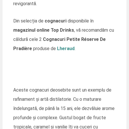
revigorantă.
Din selecția de
cognacuri
disponibile în
magazinul online Top Drinks
, vă recomandăm cu
căldură cele 2
Cognacuri Petite Réserve De
Pradière
produse de
Lheraud
.
Aceste cognacuri deosebite sunt un exemplu de
rafinament și artă distilatorie. Cu o maturare
îndelungată, de până la 15 ani, ele dezvăluie arome
profunde și complexe. Gustul bogat de fructe
tropicale, caramel și vanilie îți va cuceri cu