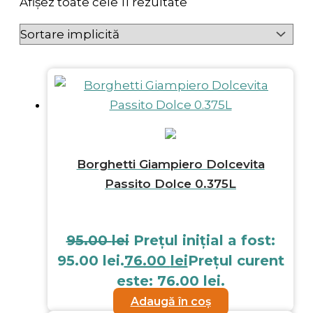
Afișez toate cele 11 rezultate
Borghetti Giampiero Dolcevita
Passito Dolce 0.375L
95.00
lei
Prețul inițial a fost:
95.00 lei.
76.00
lei
Prețul curent
este: 76.00 lei.
Adaugă în coș