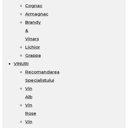
Cognac
Armagnac
Brandy
&
Vinars
Lichior
Grappa
VINURI
Recomandarea
Specialistului
Vin
Alb
Vin
Rose
Vin