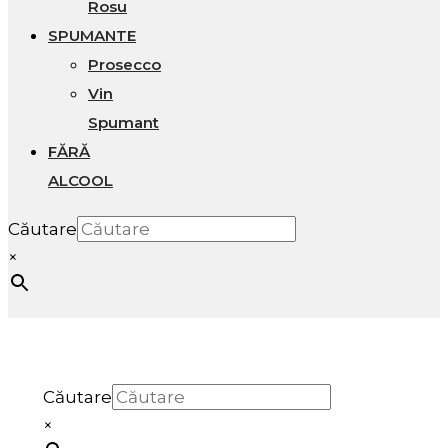
Rosu
SPUMANTE
Prosecco
Vin
Spumant
FĂRĂ
ALCOOL
Căutare
×
Căutare
×