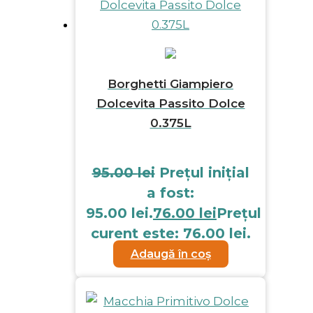
Borghetti Giampiero
Dolcevita Passito Dolce
0.375L
95.00
lei
Prețul inițial
a fost:
95.00 lei.
76.00
lei
Prețul
curent este: 76.00 lei.
Adaugă în coș