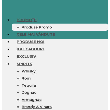
0.00
lei
0
Cart
PROMOȚII
Produse Promo
CELE MAI VÂNDUTE
PRODUSE NOI
IDEI CADOURI
EXCLUSIV
SPIRITS
Whisky
Rom
Tequila
Cognac
Armagnac
Brandy & Vinars