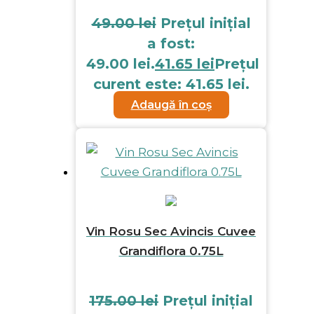
49.00
lei
Prețul inițial
a fost:
49.00 lei.
41.65
lei
Prețul
curent este: 41.65 lei.
Adaugă în coș
Vin Rosu Sec Avincis Cuvee
Grandiflora 0.75L
175.00
lei
Prețul inițial