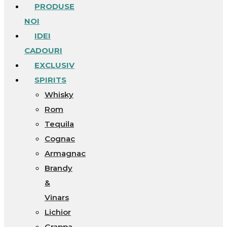
PRODUSE
NOI
IDEI
CADOURI
EXCLUSIV
SPIRITS
Whisky
Rom
Tequila
Cognac
Armagnac
Brandy
&
Vinars
Lichior
Grappa