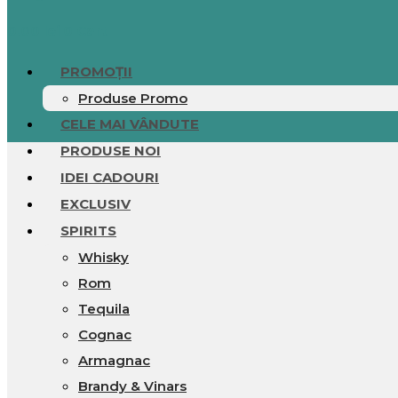
0.00
lei
0
Cart
PROMOȚII
Produse Promo
CELE MAI VÂNDUTE
PRODUSE NOI
IDEI CADOURI
EXCLUSIV
SPIRITS
Whisky
Rom
Tequila
Cognac
Armagnac
Brandy & Vinars