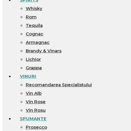
Whisky
Rom
Tequila
Cognac
Armagnac
Brandy & Vinars
Lichior
Grappa
VINURI
Recomandarea Specialistului
Vin Alb
Vin Rose
Vin Rosu
SPUMANTE
Prosecco