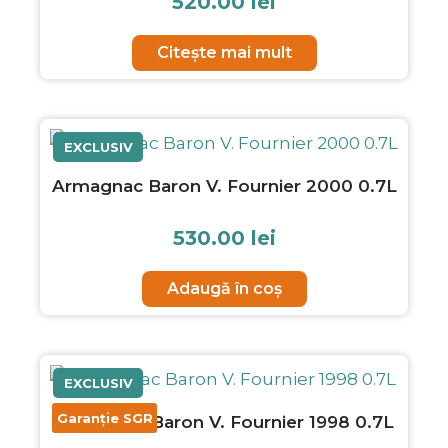
520.00
lei
Citește mai mult
EXCLUSIV
Armagnac Baron V. Fournier 2000 0.7L
530.00
lei
Adaugă în coș
EXCLUSIV
Garanție SGR
Armagnac Baron V. Fournier 1998 0.7L