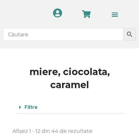
Skip
Cart
to
content
miere, ciocolata,
caramel
Filtre
Afișez 1 - 12 din 44 de rezultate