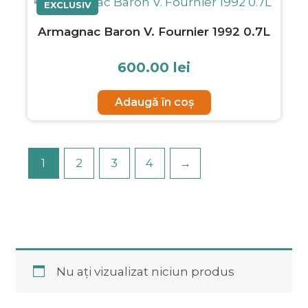
EXCLUSIV
Armagnac Baron V. Fournier 1992 0.7L
600.00
lei
Adaugă în coș
1
2
3
4
→
Nu ați vizualizat niciun produs