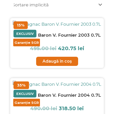
Prețul
Prețul
15%
inițial
curent
a
este:
EXCLUSIV
Armagnac Baron V. Fournier 2003 0.7L
fost:
420.75 lei.
Garanție SGR
495.00 lei.
495.00
lei
420.75
lei
Adaugă în coș
Prețul
Prețul
35%
inițial
curent
a
este:
EXCLUSIV
Armagnac Baron V. Fournier 2004 0.7L
fost:
318.50 lei.
Garanție SGR
490.00 lei.
490.00
lei
318.50
lei