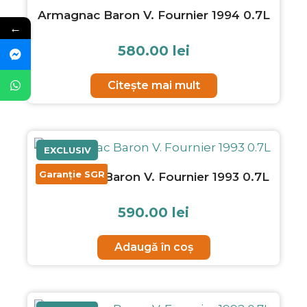
Armagnac Baron V. Fournier 1994 0.7L
←
580.00
lei
Citește mai mult
EXCLUSIV
Garanție SGR
Armagnac Baron V. Fournier 1993 0.7L
590.00
lei
Adaugă în coș