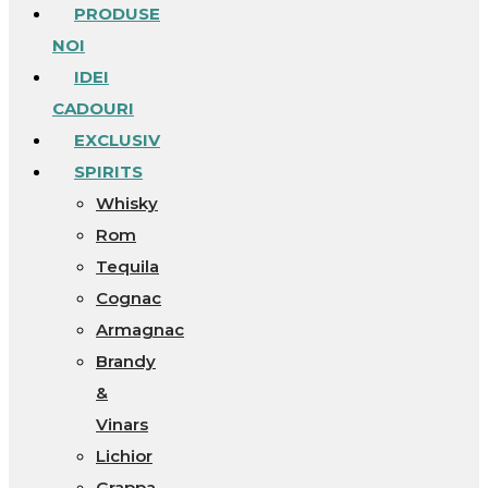
PRODUSE
NOI
IDEI
CADOURI
EXCLUSIV
SPIRITS
Whisky
Rom
Tequila
Cognac
Armagnac
Brandy
&
Vinars
Lichior
Grappa