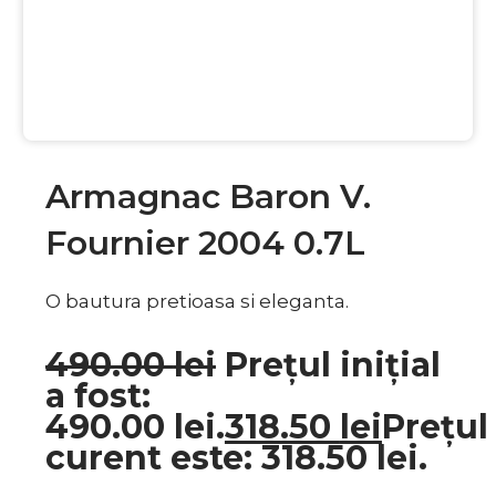
EXCLUSIV
Garanție SGR
Armagnac Baron V.
Fournier 2004 0.7L
O bautura pretioasa si eleganta.
490.00
lei
Prețul inițial
a fost:
490.00 lei.
318.50
lei
Prețul
curent este: 318.50 lei.