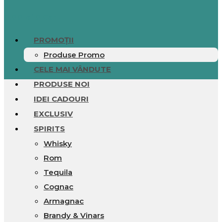
0.00
lei
0
Cart
PROMOȚII
Produse Promo
CELE MAI VÂNDUTE
PRODUSE NOI
IDEI CADOURI
EXCLUSIV
SPIRITS
Whisky
Rom
Tequila
Cognac
Armagnac
Brandy & Vinars