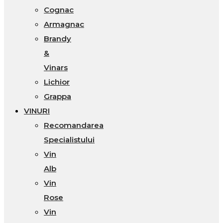
Cognac
Armagnac
Brandy
&
Vinars
Lichior
Grappa
VINURI
Recomandarea
Specialistului
Vin
Alb
Vin
Rose
Vin