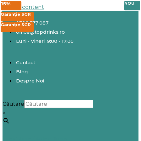
25%
20%
20%
15%
NOU
Skip to content
EXCLUSIV
EXCLUSIV
Garanție SGR
0786 777 087
Garanție SGR
Garanție SGR
office@topdrinks.ro
Luni - Vineri: 9:00 - 17:00
Contact
Blog
Despre Noi
Căutare
×
Înregistrare / Autentificare