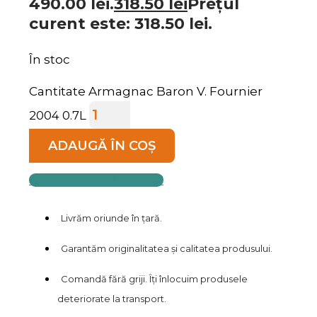
490.00 lei.
318.50
lei
Prețul
curent este: 318.50 lei.
În stoc
Cantitate Armagnac Baron V. Fournier
2004 0.7L
ADAUGĂ ÎN COȘ
COMANDĂ TELEFONIC
Livrăm oriunde în țară.
Garantăm originalitatea și calitatea produsului.
Comandă fără griji. Îți înlocuim produsele
deteriorate la transport.