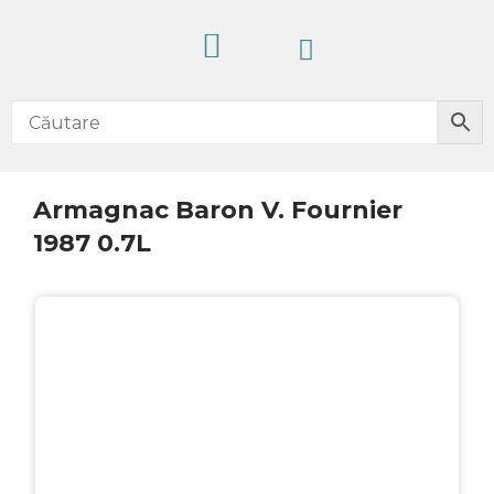
Skip
Cart
to
content
CELE MAI VÂNDUTE
PRODUSE NOI
IDEI CADOURI
FĂRĂ ALCOOL
Armagnac Baron V. Fournier
1987 0.7L
EXCLUSIV