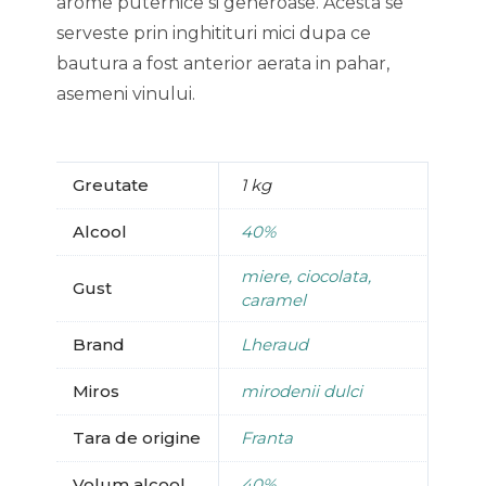
arome puternice si generoase. Acesta se
serveste prin inghitituri mici dupa ce
bautura a fost anterior aerata in pahar,
asemeni vinului.
Greutate
1 kg
Alcool
40%
miere, ciocolata,
Gust
caramel
Brand
Lheraud
Miros
mirodenii dulci
Tara de origine
Franta
Volum alcool
40%