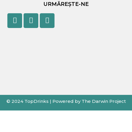
URMĂREȘTE-NE
Facebook
Youtube
Instagram
© 2024 TopDrinks | Powered by The Darwin Project
X
←
Card de Fidelitate