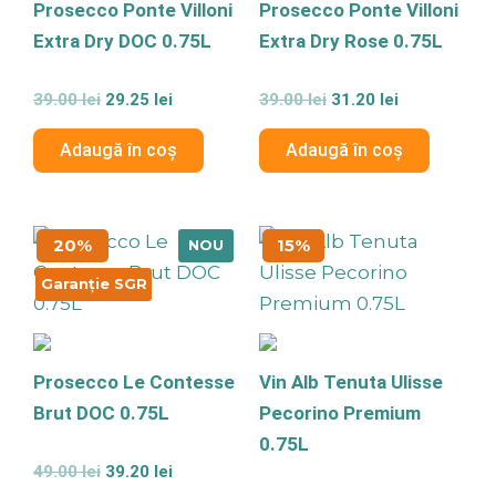
Prosecco Ponte Villoni
Prosecco Ponte Villoni
Extra Dry DOC 0.75L
Extra Dry Rose 0.75L
Evaluat
Evaluat
39.00
lei
29.25
lei
39.00
lei
31.20
lei
la
la
0
0
din
din
Adaugă în coș
Adaugă în coș
5
5
Prețul
Prețul
Prețul
Prețul
20%
15%
NOU
inițial
curent
inițial
curent
a
este:
a
este:
Garanție SGR
fost:
39.20 lei.
fost:
58.65 lei.
49.00 lei.
69.00 lei.
Prosecco Le Contesse
Vin Alb Tenuta Ulisse
Brut DOC 0.75L
Pecorino Premium
0.75L
Evaluat
49.00
lei
39.20
lei
la