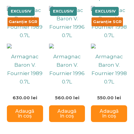
EXCLUSIV
EXCLUSIV
EXCLUSIV
Garanție SGR
Garanție SGR
Armagnac
Armagnac
Armagnac
Baron V.
Baron V.
Baron V.
Fournier 1989
Fournier 1996
Fournier 1998
0.7L
0.7L
0.7L
Evaluat
Evaluat
Evaluat
630.00
lei
560.00
lei
550.00
lei
la
la
la
0
0
0
din
din
din
Adaugă
Adaugă
Adaugă
5
5
5
în coș
în coș
în coș