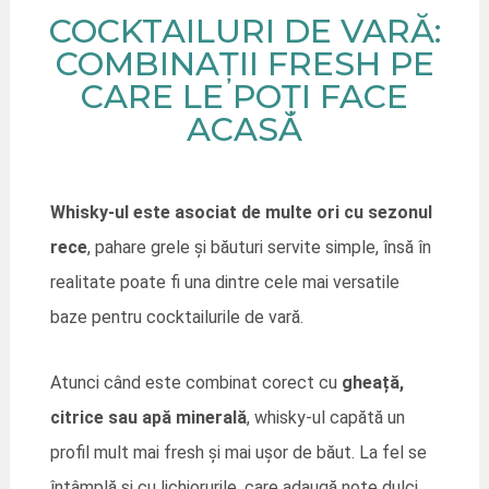
COCKTAILURI DE VARĂ:
COMBINAȚII FRESH PE
CARE LE POȚI FACE
ACASĂ
Whisky-ul este asociat de multe ori cu sezonul
rece
, pahare grele și băuturi servite simple, însă în
realitate poate fi una dintre cele mai versatile
baze pentru cocktailurile de vară.
Atunci când este combinat corect cu
gheață,
citrice sau apă minerală
, whisky-ul capătă un
profil mult mai fresh și mai ușor de băut. La fel se
întâmplă și cu lichiorurile, care adaugă note dulci,