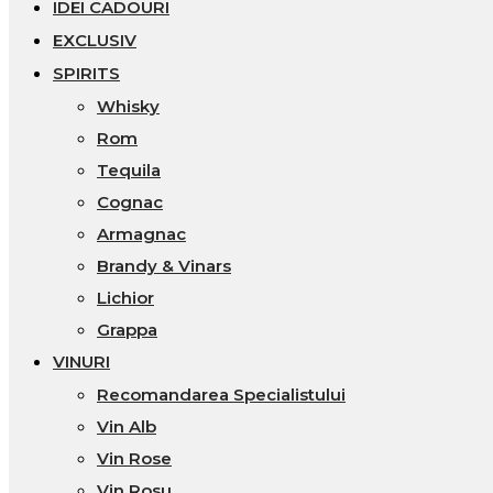
IDEI CADOURI
EXCLUSIV
SPIRITS
Whisky
Rom
Tequila
Cognac
Armagnac
Brandy & Vinars
Lichior
Grappa
VINURI
Recomandarea Specialistului
Vin Alb
Vin Rose
Vin Rosu