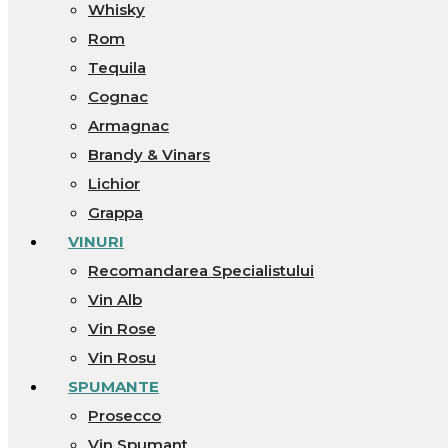
Whisky
Rom
Tequila
Cognac
Armagnac
Brandy & Vinars
Lichior
Grappa
VINURI
Recomandarea Specialistului
Vin Alb
Vin Rose
Vin Rosu
SPUMANTE
Prosecco
Vin Spumant