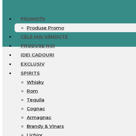
0.00
lei
0
Cart
PROMOȚII
Produse Promo
CELE MAI VÂNDUTE
PRODUSE NOI
IDEI CADOURI
EXCLUSIV
SPIRITS
Whisky
Rom
Tequila
Cognac
Armagnac
Brandy & Vinars
Lichior